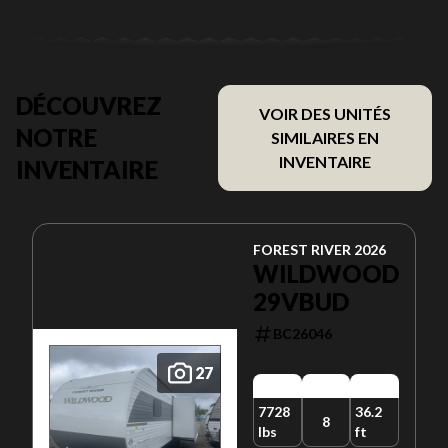
DÉCOUVREZ
VOIR DES UNITÉS
NOTRE
SIMILAIRES EN
INVENTAIRE
INVENTAIRE
FOREST RIVER 2026
WILDWOOD
29VBUD
BC26046
27
7728
36.2
8
lbs
ft