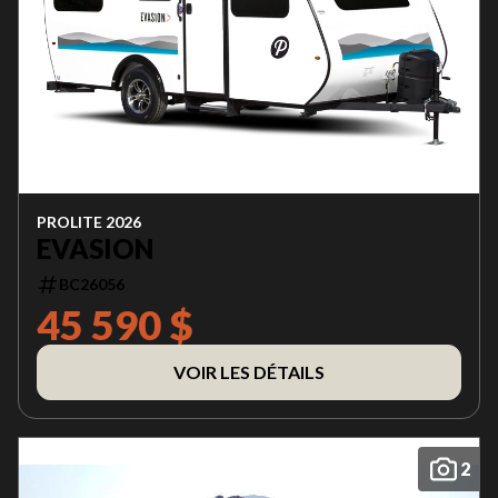
PROLITE 2026
EVASION
BC26056
45 590 $
VOIR LES DÉTAILS
2