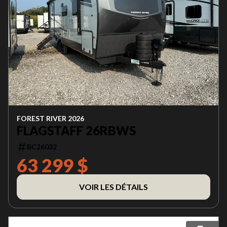
FOREST RIVER 2026
FLAGSTAFF 26RBWS
BC26032
63 299 $
VOIR LES DÉTAILS