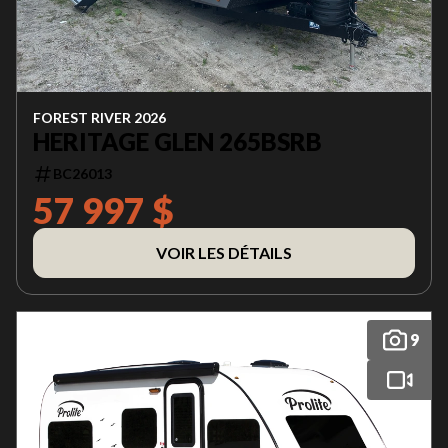
FOREST RIVER 2026
HERITAGE GLEN 265BSRB
BC26013
57 997 $
VOIR LES DÉTAILS
9