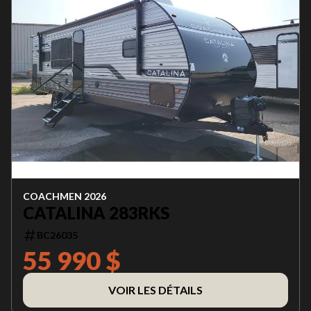
COACHMEN 2026
CATALINA 283RKS
BC26035
55 990 $
VOIR LES DÉTAILS