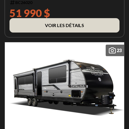
BC26020
51 990 $
VOIR LES DÉTAILS
23