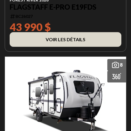
FLAGSTAFF E-PRO E19FDS
BC26027
43 990 $
VOIR LES DÉTAILS
8