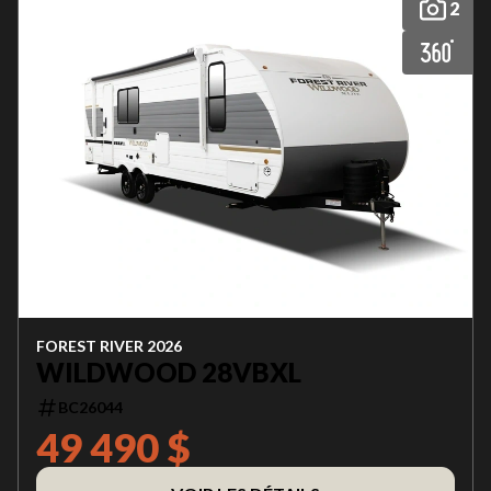
2
FOREST RIVER 2026
WILDWOOD 28VBXL
BC26044
49 490 $