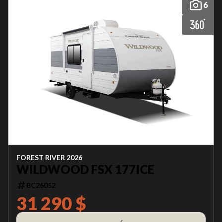
6
FOREST RIVER 2026
WILDWOOD FSX 177ICE
BC26052
31 290 $