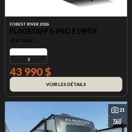
FOREST RIVER 2026
FLAGSTAFF E-PRO E19FDS
BC26026
3
43 990 $
VOIR LES DÉTAILS
21