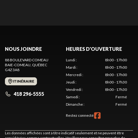
NOUS JOINDRE
HEURES D'OUVERTURE
88 BOULEVARD COMEAU
Lundi
:
8h00 - 17h00
BAIE-COMEAU
, QUÉBEC
Mardi
:
8h00 - 17h00
G4Z 3A8
Mercredi
:
8h00 - 17h00
ITINÉRAIRE
Jeudi
:
8h00 - 17h30
Vendredi
:
8h00 - 17h30
418 296-5555
Samedi
:
Fermé
Dimanche
:
Fermé
Restez connecté
Les données affichées sont à titre indicatif seulement et ne peuvent être
considérées comme contractuelles. Veuillez nous consulter pour plus de