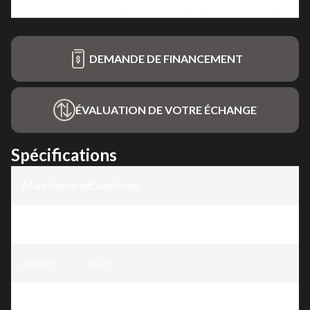
DEMANDE DE FINANCEMENT
ÉVALUATION DE VOTRE ÉCHANGE
Spécifications
Manufacturier
Coachmen
:
Modèle
:
Catalina Summit Series 8
Année
:
2025
Version
:
Catalina Summit Series 8 281QBUNK