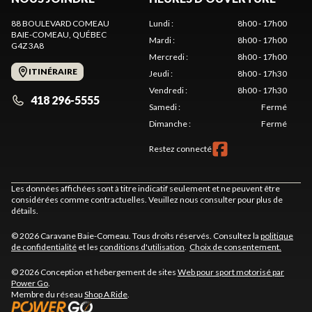
88 BOULEVARD COMEAU
Lundi
:
8h00 - 17h00
BAIE-COMEAU
, QUÉBEC
Mardi
:
8h00 - 17h00
G4Z 3A8
Mercredi
:
8h00 - 17h00
ITINÉRAIRE
Jeudi
:
8h00 - 17h30
Vendredi
:
8h00 - 17h30
418 296-5555
Samedi
:
Fermé
Dimanche
:
Fermé
Restez connecté
Les données affichées sont à titre indicatif seulement et ne peuvent être
considérées comme contractuelles. Veuillez nous consulter pour plus de
détails.
© 2026 Caravane Baie-Comeau. Tous droits réservés. Consultez la
politique
de confidentialité
et les
conditions d'utilisation
.
Choix de consentement.
© 2026 Conception et hébergement de sites
Web pour sport motorisé par
Power Go
.
Membre du réseau
Shop A Ride
.