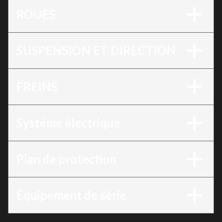
ROUES
SUSPENSION ET DIRECTION
FREINS
Système électrique
Plan de protection
Équipement de série