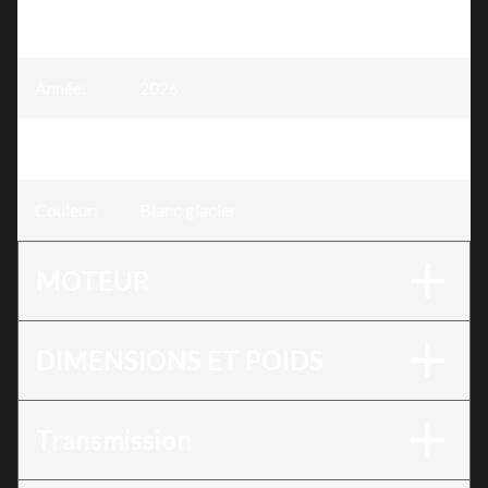
Modèle
:
675NK
Année
:
2026
Version
:
675NK Blanc glacier
Couleur
:
Blanc glacier
MOTEUR
DIMENSIONS ET POIDS
Transmission