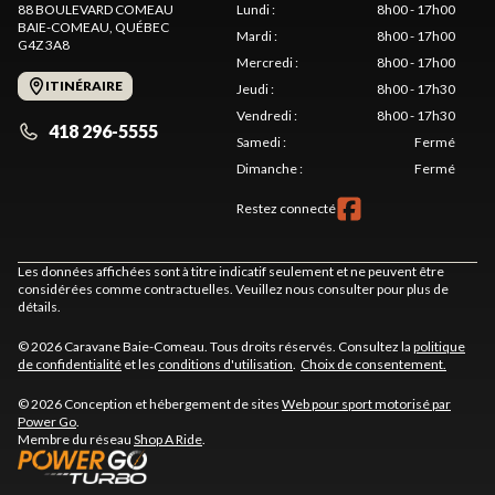
88 BOULEVARD COMEAU
Lundi
:
8h00 - 17h00
BAIE-COMEAU
, QUÉBEC
Mardi
:
8h00 - 17h00
G4Z 3A8
Mercredi
:
8h00 - 17h00
ITINÉRAIRE
Jeudi
:
8h00 - 17h30
Vendredi
:
8h00 - 17h30
418 296-5555
Samedi
:
Fermé
Dimanche
:
Fermé
Restez connecté
Les données affichées sont à titre indicatif seulement et ne peuvent être
considérées comme contractuelles. Veuillez nous consulter pour plus de
détails.
© 2026 Caravane Baie-Comeau. Tous droits réservés. Consultez la
politique
de confidentialité
et les
conditions d'utilisation
.
Choix de consentement.
© 2026 Conception et hébergement de sites
Web pour sport motorisé par
Power Go
.
Membre du réseau
Shop A Ride
.