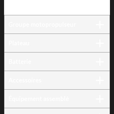
Version
:
Tondeuse Zero-Turn Électrique 42 po,
batterie 72V-60Ah
Groupe motopropulseur
Plateau
Batterie
Accessoires
Équipement assemblé