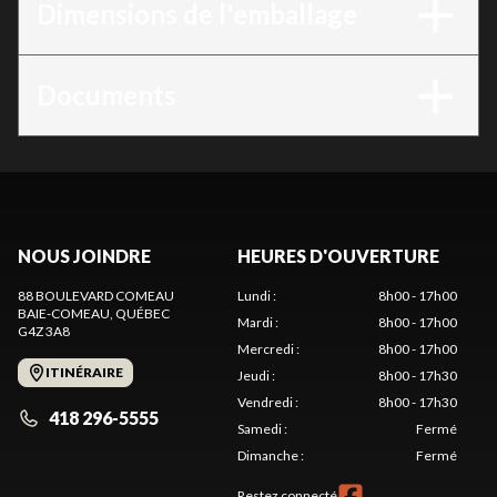
Dimensions de l'emballage
Documents
NOUS JOINDRE
HEURES D'OUVERTURE
88 BOULEVARD COMEAU
Lundi
:
8h00 - 17h00
BAIE-COMEAU
, QUÉBEC
Mardi
:
8h00 - 17h00
G4Z 3A8
Mercredi
:
8h00 - 17h00
ITINÉRAIRE
Jeudi
:
8h00 - 17h30
Vendredi
:
8h00 - 17h30
418 296-5555
Samedi
:
Fermé
Dimanche
:
Fermé
Restez connecté