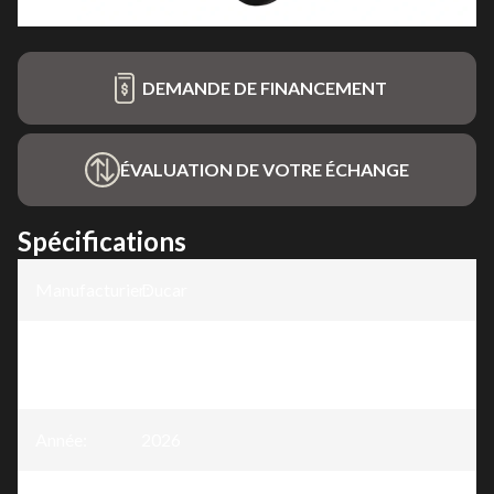
DEMANDE DE FINANCEMENT
ÉVALUATION DE VOTRE ÉCHANGE
Spécifications
Manufacturier
Ducar
:
Modèle
:
Tondeuse Zero-Turn Électrique 42 po,
batterie 72V-60Ah
Année
:
2026