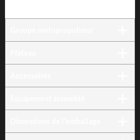
Version
:
Tondeuse Zero-Turn 48 po, 23 cv, ZT2200
(Disponible le 9 mai 2026)
Groupe motopropulseur
Plateau
Accessoires
Équipement assemblé
Dimensions de l'emballage