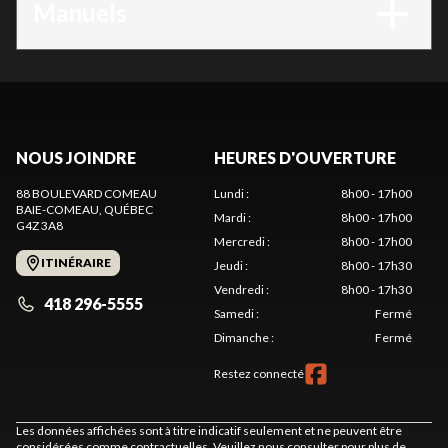
Manuels
NOUS JOINDRE
HEURES D'OUVERTURE
88 BOULEVARD COMEAU
Lundi
:
8h00 - 17h00
BAIE-COMEAU
, QUÉBEC
Mardi
:
8h00 - 17h00
G4Z 3A8
Mercredi
:
8h00 - 17h00
ITINÉRAIRE
Jeudi
:
8h00 - 17h30
Vendredi
:
8h00 - 17h30
418 296-5555
Samedi
:
Fermé
Dimanche
:
Fermé
Restez connecté
Les données affichées sont à titre indicatif seulement et ne peuvent être
considérées comme contractuelles. Veuillez nous consulter pour plus de