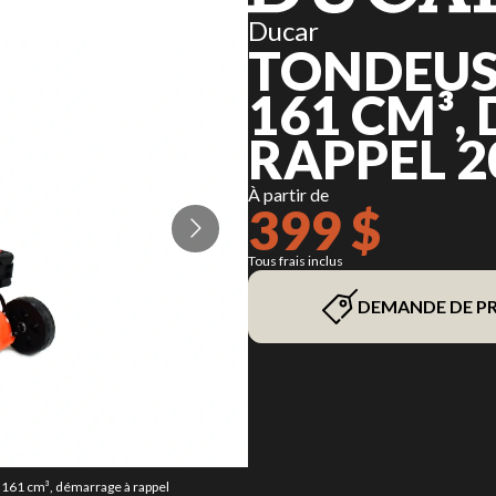
Ducar
TONDEUSE
161 CM³,
RAPPEL 2
À partir de
399 $
Tous frais inclus
DEMANDE DE PR
, 161 cm³, démarrage à rappel
La version du modèle sur l'i