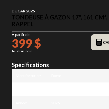
DUCAR 2026
TONDEUSE À GAZON 17", 161 CM³
RAPPEL
À partir de
399 $
CA
Tous frais inclus
Spécifications
Manufacturier
:
Ducar
Modèle
:
Tondeuse à gazon 17", 161 cm³, dé
Année
:
2026