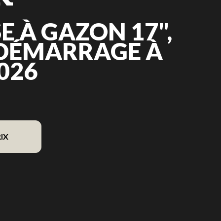
 À GAZON 17",
 DÉMARRAGE À
026
IX
mage est le Tondeuse à gazon 17", 161 cm³, démarrage à rappel