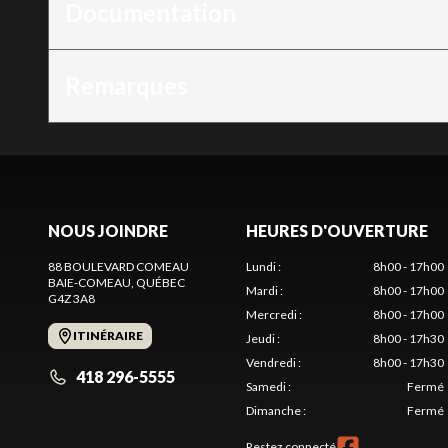
Documentation
Remarques
NOUS JOINDRE
HEURES D'OUVERTURE
88 BOULEVARD COMEAU
Lundi
:
8h00 - 17h00
BAIE-COMEAU
, QUÉBEC
Mardi
:
8h00 - 17h00
G4Z 3A8
Mercredi
:
8h00 - 17h00
ITINÉRAIRE
Jeudi
:
8h00 - 17h30
Vendredi
:
8h00 - 17h30
418 296-5555
Samedi
:
Fermé
Dimanche
:
Fermé
Restez connecté