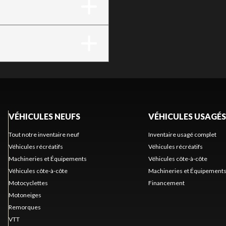
VÉHICULES NEUFS
VÉHICULES USAGÉS
Tout notre inventaire neuf
Inventaire usagé complet
Véhicules récréatifs
Véhicules récréatifs
Machineries et Équipements
Véhicules côte-à-côte
Véhicules côte-à-côte
Machineries et Équipement
Motocyclettes
Financement
Motoneiges
Remorques
VTT