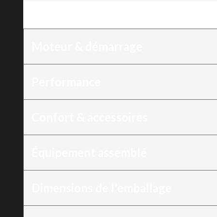
Version
:
Tondeuse à gazon 17", 161 cm³, dé
Moteur & démarrage
Performance
Confort & accessoires
Équipement assemblé
Dimensions de l'emballage