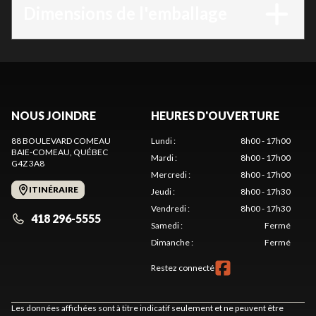
Dimensions de l'emballage
NOUS JOINDRE
HEURES D'OUVERTURE
88 BOULEVARD COMEAU
Lundi
:
8h00 - 17h00
BAIE-COMEAU
, QUÉBEC
Mardi
:
8h00 - 17h00
G4Z 3A8
Mercredi
:
8h00 - 17h00
ITINÉRAIRE
Jeudi
:
8h00 - 17h30
Vendredi
:
8h00 - 17h30
418 296-5555
Samedi
:
Fermé
Dimanche
:
Fermé
Restez connecté
Les données affichées sont à titre indicatif seulement et ne peuvent être