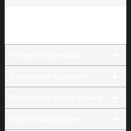
Version
:
Souffleuse à neige 42″, 420 cm³, chenilles,
opérateur debout, démarrage électrique
12V, phare DEL (Disponible le 28 juillet
2026)
Moteur & alimentation
Transmission & conduite
Performance & déneigement
Confort & accessoires