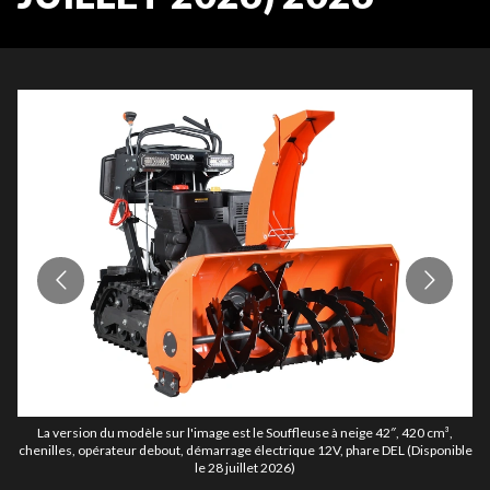
La version du modèle sur l'image est le Souffleuse à neige 42″, 420 cm³,
chenilles, opérateur debout, démarrage électrique 12V, phare DEL (Disponible
ch
le 28 juillet 2026)