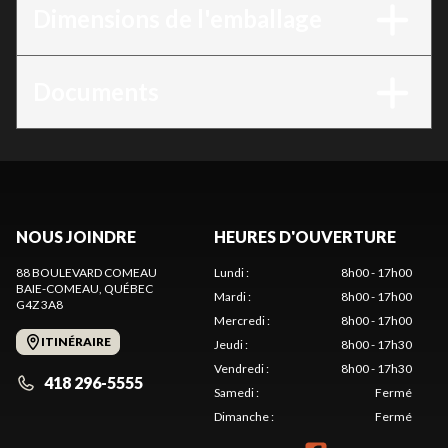
Dimensions de l'emballage
Documents
NOUS JOINDRE
HEURES D'OUVERTURE
88 BOULEVARD COMEAU
Lundi
:
8h00 - 17h00
BAIE-COMEAU
, QUÉBEC
Mardi
:
8h00 - 17h00
G4Z 3A8
Mercredi
:
8h00 - 17h00
ITINÉRAIRE
Jeudi
:
8h00 - 17h30
Vendredi
:
8h00 - 17h30
418 296-5555
Samedi
:
Fermé
Dimanche
:
Fermé