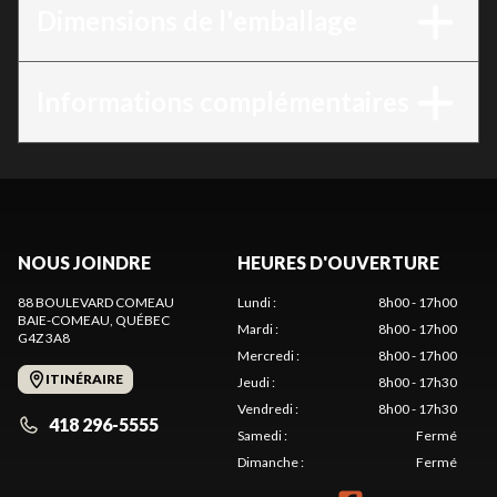
Dimensions de l'emballage
Informations complémentaires
NOUS JOINDRE
HEURES D'OUVERTURE
88 BOULEVARD COMEAU
Lundi
:
8h00 - 17h00
BAIE-COMEAU
, QUÉBEC
Mardi
:
8h00 - 17h00
G4Z 3A8
Mercredi
:
8h00 - 17h00
ITINÉRAIRE
Jeudi
:
8h00 - 17h30
Vendredi
:
8h00 - 17h30
418 296-5555
Samedi
:
Fermé
Dimanche
:
Fermé