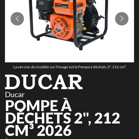
La version du modèle sur l'image est le Pompe à déchets 2", 212 cm³
Ducar
POMPE À
DÉCHETS 2", 212
CM³ 2026