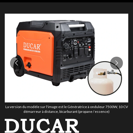
La version du modèle sur l'image est le Génératrice à onduleur 7500W, 10 CV
La
démarreur à distance, bicarburant (propane / essence)