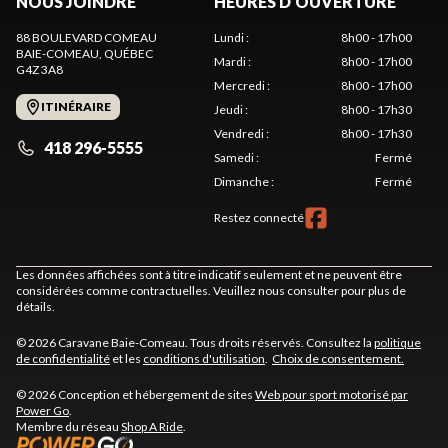
NOUS JOINDRE
HEURES D'OUVERTURE
88 BOULEVARD COMEAU
Lundi
:
8h00 - 17h00
BAIE-COMEAU
, QUÉBEC
Mardi
:
8h00 - 17h00
G4Z 3A8
Mercredi
:
8h00 - 17h00
ITINÉRAIRE
Jeudi
:
8h00 - 17h30
Vendredi
:
8h00 - 17h30
418 296-5555
Samedi
:
Fermé
Dimanche
:
Fermé
Restez connecté
Les données affichées sont à titre indicatif seulement et ne peuvent être
considérées comme contractuelles. Veuillez nous consulter pour plus de
détails.
© 2026 Caravane Baie-Comeau. Tous droits réservés. Consultez la
politique
de confidentialité
et les
conditions d'utilisation
.
Choix de consentement.
© 2026 Conception et hébergement de sites
Web pour sport motorisé par
Power Go
.
Membre du réseau
Shop A Ride
.