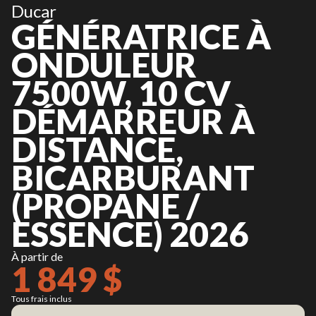
Ducar
GÉNÉRATRICE À
ONDULEUR
7500W, 10 CV
DÉMARREUR À
DISTANCE,
BICARBURANT
(PROPANE /
ESSENCE) 2026
À partir de
1 849 $
Tous frais inclus