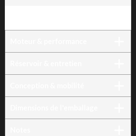
Version
:
Génératrice à onduleur 4000W, 7,5 CV,
bicarburant (propane / essence)
Moteur & performance
Réservoir & entretien
Conception & mobilité
Dimensions de l'emballage
Notes