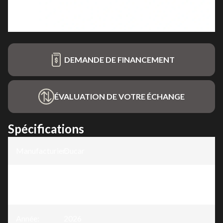
DEMANDE DE FINANCEMENT
ÉVALUATION DE VOTRE ÉCHANGE
Spécifications
Manufacturier
Ducar
:
Modèle
:
Génératrice à onduleur 4000W, 7,5 CV,
bicarburant (propane / essence)
Année
:
2026