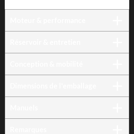
distance, essence
Moteur & performance
Réservoir & entretien
Conception & mobilité
Dimensions de l'emballage
Manuels
Remarques