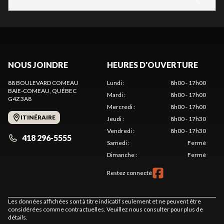
NOUS JOINDRE
HEURES D'OUVERTURE
88 BOULEVARD COMEAU
Lundi
:
8h00 - 17h00
BAIE-COMEAU
, QUÉBEC
Mardi
:
8h00 - 17h00
G4Z 3A8
Mercredi
:
8h00 - 17h00
ITINÉRAIRE
Jeudi
:
8h00 - 17h30
Vendredi
:
8h00 - 17h30
418 296-5555
Samedi
:
Fermé
Dimanche
:
Fermé
Restez connecté
Les données affichées sont à titre indicatif seulement et ne peuvent être
considérées comme contractuelles. Veuillez nous consulter pour plus de
détails.