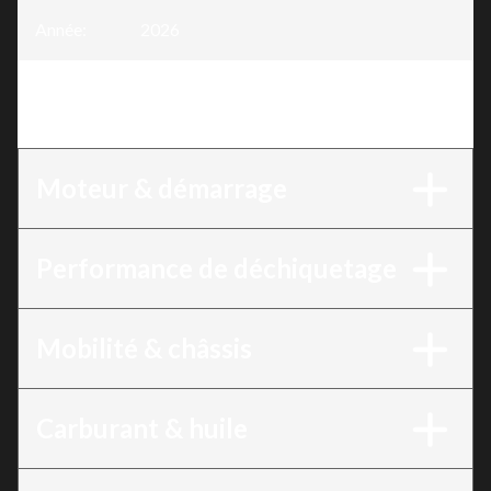
Année
:
2026
Version
:
Déchiqueteuse à branches 15 CV, moteur
420 cc, démarrage électrique
Moteur & démarrage
Performance de déchiquetage
Mobilité & châssis
Carburant & huile