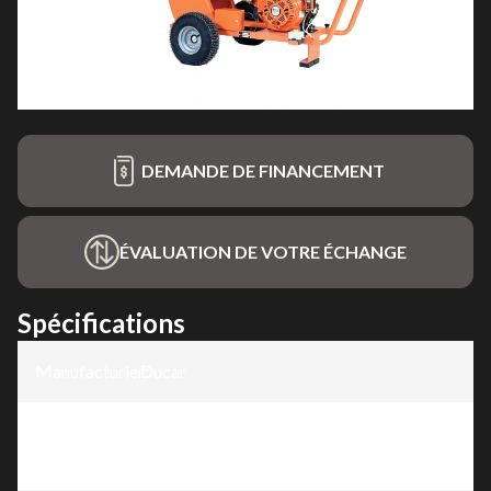
DEMANDE DE FINANCEMENT
ÉVALUATION DE VOTRE ÉCHANGE
Spécifications
Manufacturier
Ducar
:
Modèle
:
Déchiqueteuse à branches 15 CV, moteur
420 cc, démarrage électrique