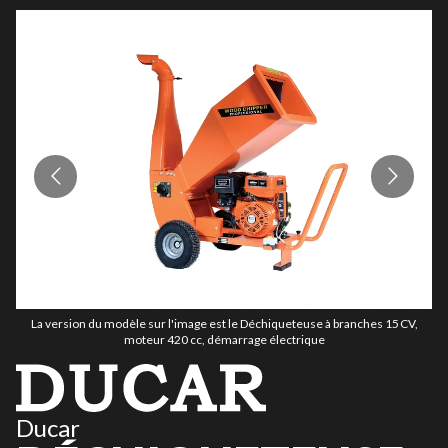
La version du modèle sur l'image est le Déchiqueteuse à branches 15 CV,
moteur 420 cc, démarrage électrique
Ducar