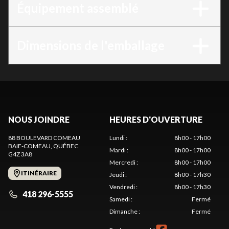
Équipement assemblé
Dimensions de l'emballage
NOUS JOINDRE
HEURES D'OUVERTURE
88 BOULEVARD COMEAU
Lundi
:
8h00 - 17h00
BAIE-COMEAU
, QUÉBEC
Mardi
:
8h00 - 17h00
G4Z 3A8
Mercredi
:
8h00 - 17h00
ITINÉRAIRE
Jeudi
:
8h00 - 17h30
Vendredi
:
8h00 - 17h30
418 296-5555
Samedi
:
Fermé
Dimanche
:
Fermé