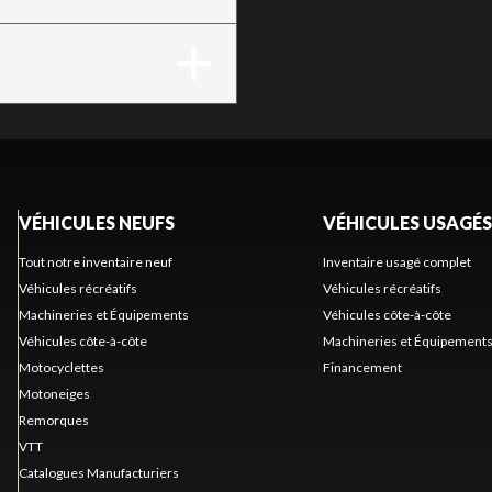
VÉHICULES NEUFS
VÉHICULES USAGÉS
Tout notre inventaire neuf
Inventaire usagé complet
Véhicules récréatifs
Véhicules récréatifs
Machineries et Équipements
Véhicules côte-à-côte
Véhicules côte-à-côte
Machineries et Équipement
Motocyclettes
Financement
Motoneiges
Remorques
VTT
Catalogues Manufacturiers