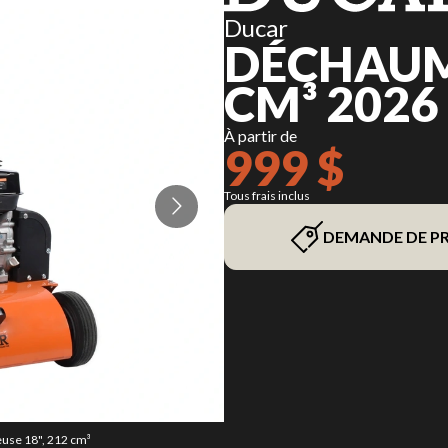
Ducar
DÉCHAUME
CM³ 2026
À partir de
999 $
Tous frais inclus
DEMANDE DE PR
euse 18", 212 cm³
La version du mo