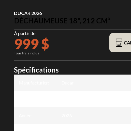
DUCAR 2026
DÉCHAUMEUSE 18", 212 CM³
À partir de
999 $
CA
Tous frais inclus
Spécifications
Manufacturier
:
Ducar
Modèle
:
Déchaumeuse 18", 212 cm³
Année
:
2026