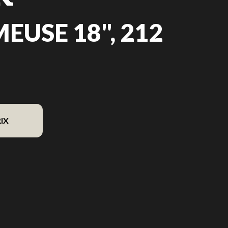
USE 18", 212
IX
dèle sur l'image est le Déchaumeuse 18", 212 cm³