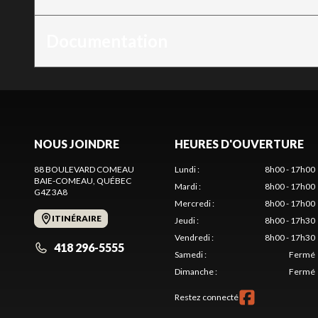
Documentation
NOUS JOINDRE
HEURES D'OUVERTURE
88 BOULEVARD COMEAU
Lundi
:
8h00 - 17h00
BAIE-COMEAU
, QUÉBEC
Mardi
:
8h00 - 17h00
G4Z 3A8
Mercredi
:
8h00 - 17h00
ITINÉRAIRE
Jeudi
:
8h00 - 17h30
Vendredi
:
8h00 - 17h30
418 296-5555
Samedi
:
Fermé
Dimanche
:
Fermé
Restez connecté