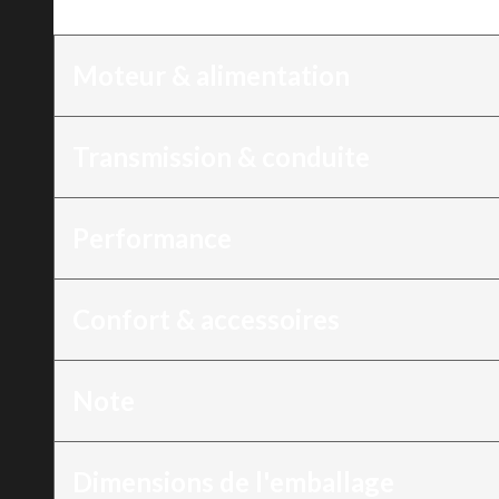
Version
:
Déchaumeuse 18", 212 cm³
Moteur & alimentation
Transmission & conduite
Performance
Confort & accessoires
Note
Dimensions de l'emballage