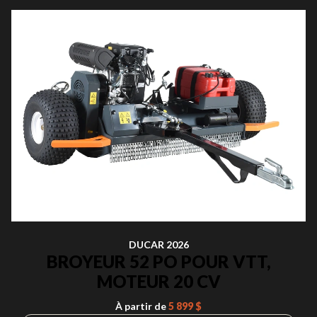
DUCAR 2026
BROYEUR 52 PO POUR VTT,
MOTEUR 20 CV
À partir de
5 899 $