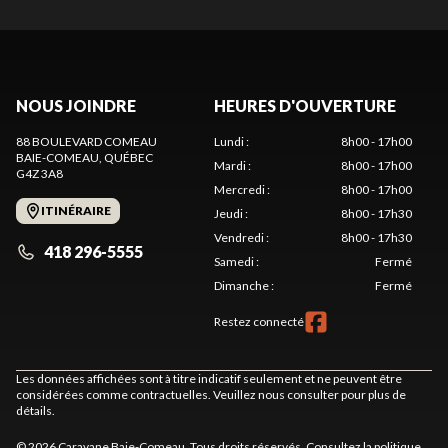
NOUS JOINDRE
HEURES D'OUVERTURE
88 BOULEVARD COMEAU
Lundi
:
8h00 - 17h00
BAIE-COMEAU
, QUÉBEC
Mardi
:
8h00 - 17h00
G4Z 3A8
Mercredi
:
8h00 - 17h00
ITINÉRAIRE
Jeudi
:
8h00 - 17h30
Vendredi
:
8h00 - 17h30
418 296-5555
Samedi
:
Fermé
Dimanche
:
Fermé
Restez connecté
Les données affichées sont à titre indicatif seulement et ne peuvent être
considérées comme contractuelles. Veuillez nous consulter pour plus de
détails.
© 2026 Caravane Baie-Comeau. Tous droits réservés. Consultez la
politique