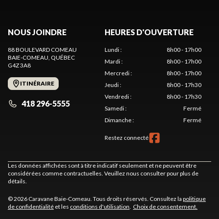
NOUS JOINDRE
HEURES D'OUVERTURE
88 BOULEVARD COMEAU
Lundi
:
8h00 - 17h00
BAIE-COMEAU
, QUÉBEC
Mardi
:
8h00 - 17h00
G4Z 3A8
Mercredi
:
8h00 - 17h00
ITINÉRAIRE
Jeudi
:
8h00 - 17h30
Vendredi
:
8h00 - 17h30
418 296-5555
Samedi
:
Fermé
Dimanche
:
Fermé
Restez connecté
Les données affichées sont à titre indicatif seulement et ne peuvent être
considérées comme contractuelles. Veuillez nous consulter pour plus de
détails.
© 2026 Caravane Baie-Comeau. Tous droits réservés. Consultez la
politique
de confidentialité
et les
conditions d'utilisation
.
Choix de consentement.