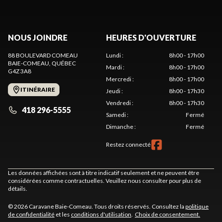
NOUS JOINDRE
HEURES D'OUVERTURE
88 BOULEVARD COMEAU
Lundi
:
8h00 - 17h00
BAIE-COMEAU
, QUÉBEC
Mardi
:
8h00 - 17h00
G4Z 3A8
Mercredi
:
8h00 - 17h00
ITINÉRAIRE
Jeudi
:
8h00 - 17h30
Vendredi
:
8h00 - 17h30
418 296-5555
Samedi
:
Fermé
Dimanche
:
Fermé
Restez connecté
Les données affichées sont à titre indicatif seulement et ne peuvent être
considérées comme contractuelles. Veuillez nous consulter pour plus de
détails.
© 2026 Caravane Baie-Comeau. Tous droits réservés. Consultez la
politique
de confidentialité
et les
conditions d'utilisation
.
Choix de consentement.